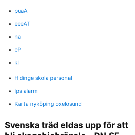
puaA
eeeAT
ha
eP
kl
Hidinge skola personal
Ips alarm
Karta nyköping oxelösund
Svenska träd eldas upp för att