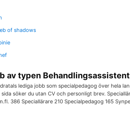
n
eb of shadows
inie
hef
b av typen Behandlingsassistent
ndratals lediga jobb som specialpedagog över hela lan
 sida söker du utan CV och personligt brev. Speciallä
.fl. 386 Speciallärare 210 Specialpedagog 165 Synp