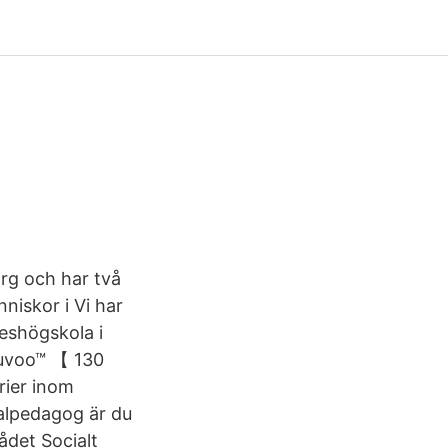
org och har två
iskor i Vi har
eshögskola i
neuvoo™ 【 130
rier inom
ialpedagog är du
ådet Socialt