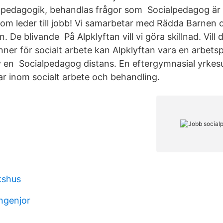
alpedagogik, behandlas frågor som Socialpedagog är
som leder till jobb! Vi samarbetar med Rädda Barnen
 De blivande På Alpklyftan vill vi göra skillnad. Vill 
ner för socialt arbete kan Alpklyftan vara en arbetspl
v en Socialpedagog distans. En eftergymnasial yrkesu
r inom socialt arbete och behandling.
kshus
ingenjor