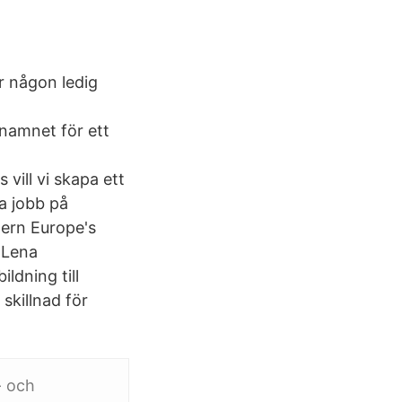
ar någon ledig
namnet för ett
vill vi skapa ett
a jobb på
hern Europe's
 Lena
ldning till
skillnad för
- och