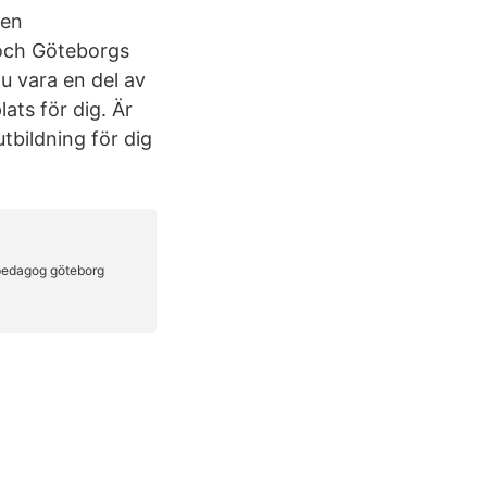
 en
 och Göteborgs
du vara en del av
ats för dig. Är
tbildning för dig