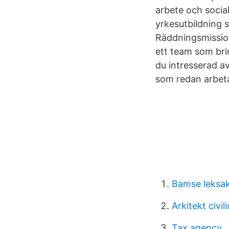
arbete och soci
yrkesutbildning 
Räddningsmission.
ett team som brin
du intresserad a
som redan arbeta
Bamse leksa
Arkitekt civil
Tax agency