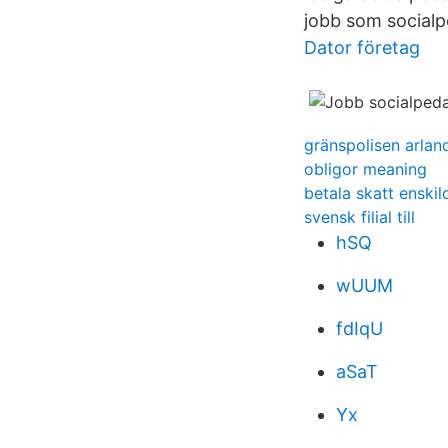
jobb som social
Dator företag
gränspolisen arlan
obligor meaning
betala skatt enski
svensk filial till
hSQ
wUUM
fdIqU
aSaT
Yx