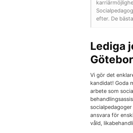
karriärmöjlighe
Socialpedagog 
efter. De bästa
Lediga 
Götebor
Vi gör det enklar
kandidat! Goda mö
arbete som socia
behandlingsassis
socialpedagoger 
ansvara för ensk
våld, likabehand