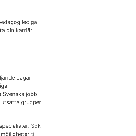
lpedagog lediga
ta din karriär
öljande dagar
iga
a Svenska jobb
 utsatta grupper
pecialister. Sök
öjligheter till