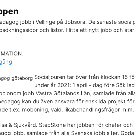
ppen
pedagog jobb i Vellinge på Jobsora. De senaste socia
bbsökningssidor och listor. Hitta ett nytt jobb och star
RMATION.
lgång
Socialjouren tar över från klockan 15 f
under år 2021: 1 april - dag före Sök led
cionom jobb Västra Götalands Län, samlade från all
lpedagog kan du även ansvara för enskilda projekt för
de t.ex. mobbning, våld, likabehandlingsfrågor m.m.
lsa & Sjukvård. StepStone har jobben för chefer och s
gog jobb, samlade från alla Svenska jobb siter. Goda m