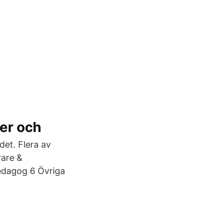
er och
det. Flera av
rare &
edagog 6 Övriga