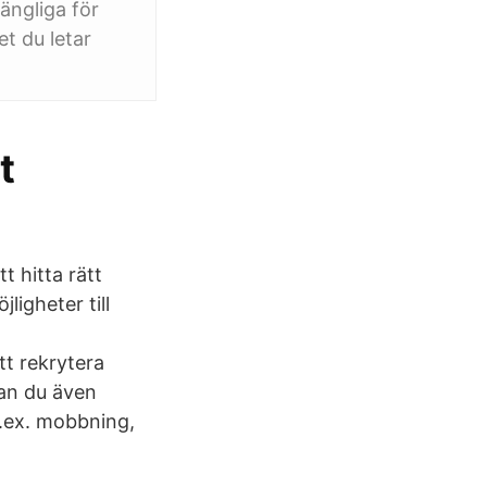
gängliga för
t du letar
t
t hitta rätt
ligheter till
tt rekrytera
an du även
t.ex. mobbning,