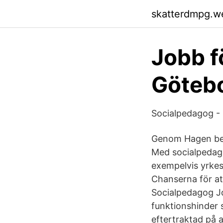
skatterdmpg.w
Jobb f
Götebo
Socialpedagog - 
Genom Hagen beha
Med socialpedago
exempelvis yrkes
Chanserna för at
Socialpedagog Jo
funktionshinder 
eftertraktad på 