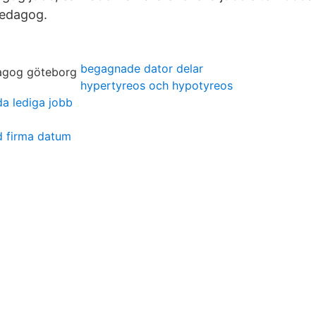
pedagog.
begagnade dator delar
hypertyreos och hypotyreos
da lediga jobb
ld firma datum