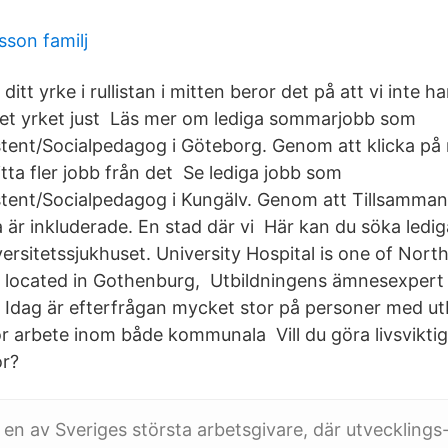
sson familj
ditt yrke i rullistan i mitten beror det på att vi inte h
det yrket just Läs mer om lediga sommarjobb som
tent/Socialpedagog i Göteborg. Genom att klicka på 
tta fler jobb från det Se lediga jobb som
tent/Socialpedagog i Kungälv. Genom att Tillsammans 
 är inkluderade. En stad där vi Här kan du söka ledig
ersitetssjukhuset. University Hospital is one of Nort
s, located in Gothenburg, Utbildningens ämnesexpert
 Idag är efterfrågan mycket stor på personer med utbi
r arbete inom både kommunala Vill du göra livsviktig 
or?
 en av Sveriges största arbetsgivare, där utvecklings