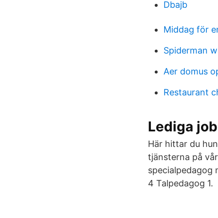
Dbajb
Middag för e
Spiderman w
Aer domus op
Restaurant c
Lediga job
Här hittar du hu
tjänsterna på vår
specialpedagog m
4 Talpedagog 1.