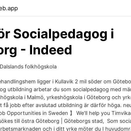
eb.app
ör Socialpedagog i
rg - Indeed
Dalslands folkhögskola
ndlingshem ligger i Kullavik 2 mil söder om Göteb
g utbildning arbetar du som socialpedagog med männ
högskola i Malmö, yrkeshögskola i Göteborg och yrk
t få jobb efter avslutad utbildning är därför höga. 
b Opportunities in Sweden 】 We'll help you Timvika
sökes till östra Göteborg | Göteborgs stad, Som soc
arbetsmarknaden och i ditt yrke möter du I huvudomr