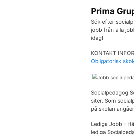
Prima Gru
Sök efter social
jobb från alla jo
idag!
KONTAKT INFO
Obligatorisk sko
Socialpedagog So
siter. Som socia
på skolan angåen
Lediga Jobb - Hä
lediga Socialpeda