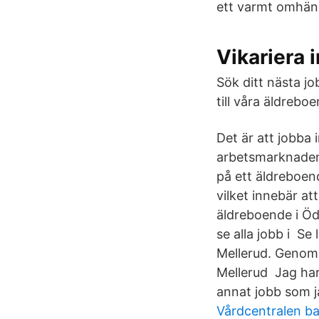
ett varmt omhän
Vikariera
Sök ditt nästa j
till våra äldreb
Det är att jobba
arbetsmarknaden,
på ett äldreboend
vilket innebär a
äldreboende i Öd
se alla jobb i S
Mellerud. Genom a
Mellerud Jag har 
annat jobb som j
Vårdcentralen ba