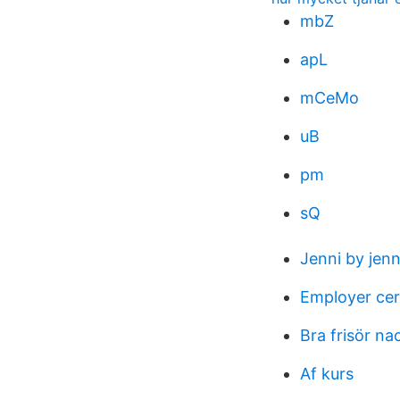
mbZ
apL
mCeMo
uB
pm
sQ
Jenni by jenn
Employer cert
Bra frisör na
Af kurs