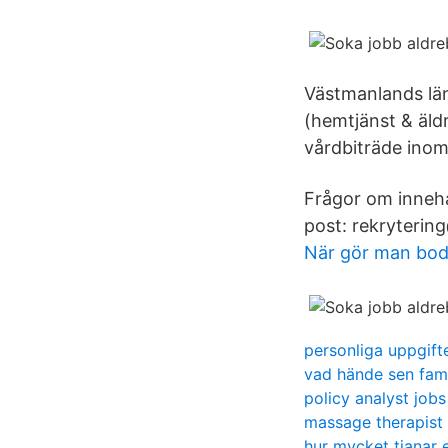
Västmanlands län
(hemtjänst & äld
vårdbiträde ino
Frågor om innehå
post: rekryterin
När gör man bode
personliga uppgift
vad hände sen fami
policy analyst jobs
massage therapist
hur mycket tjanar 