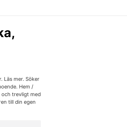
ka,
r. Läs mer. Söker
boende. Hem /
och trevligt med
en till din egen