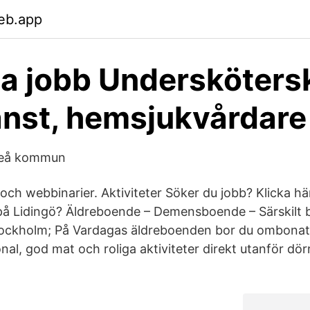
eb.app
ga jobb Undersköters
nst, hemsjukvårdare
uleå kommun
och webbinarier. Aktiviteter Söker du jobb? Klicka hä
på Lidingö? Äldreboende – Demensboende – Särskilt 
tockholm; På Vardagas äldreboenden bor du ombonat 
l, god mat och roliga aktiviteter direkt utanför dörr