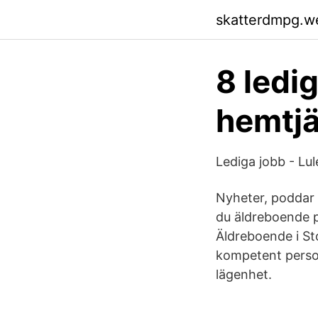
skatterdmpg.w
8 ledi
hemtjä
Lediga jobb - L
Nyheter, poddar 
du äldreboende 
Äldreboende i S
kompetent persona
lägenhet.