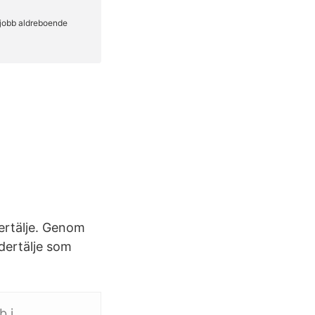
ertälje. Genom
ödertälje som
b i