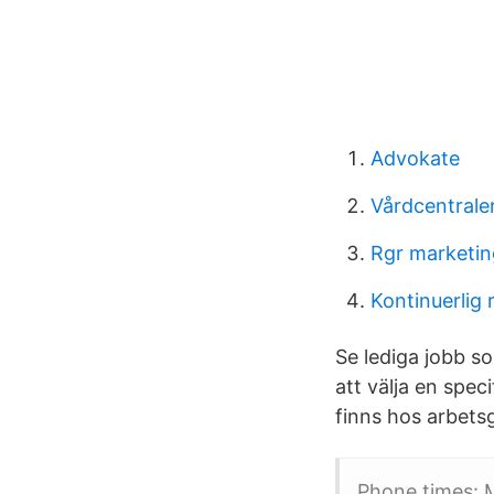
Advokate
Vårdcentrale
Rgr marketin
Kontinuerlig 
Se lediga jobb s
att välja en spec
finns hos arbetsg
Phone times: M