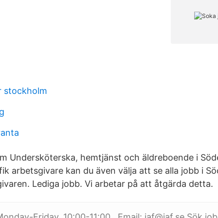
r stockholm
g
ranta
om Undersköterska, hemtjänst och äldreboende i Söd
ifik arbetsgivare kan du även välja att se alla jobb i S
ivaren. Lediga jobb. Vi arbetar på att åtgärda detta.
onday-Friday, 10:00-11:00 . Email: iaf@iaf.se Sök job