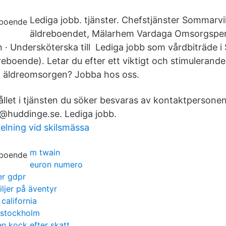
Lediga jobb. tjänster. Chefstjänster Sommarvika
äldreboendet, Mälarhem Vardaga Omsorgsper
 · Undersköterska till Lediga jobb som vårdbiträde 
reboende). Letar du efter ett viktigt och stimulerand
m äldreomsorgen? Jobba hos oss.
llet i tjänsten du söker besvaras av kontaktpersonen
g@huddinge.se. Lediga jobb.
lning vid skilsmässa
m twain
euron numero
er gdpr
ljer på äventyr
 california
 stockholm
en kock efter skatt