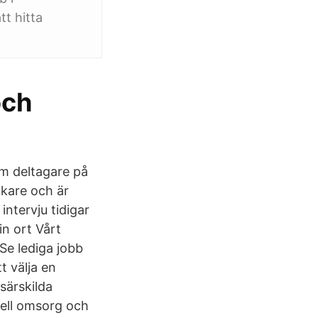
tt hitta
och
am deltagare på
ikare och är
ntervju tidigar
in ort Vårt
 Se lediga jobb
 välja en
särskilda
ell omsorg och