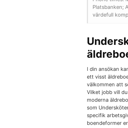
Platsbanken; A
värdefull kom
Undersk
äldrebo
I din ansökan ka
ett visst äldrebo
välkommen att sö
Vilket jobb vill d
moderna äldreboen
som Undersköters
specifik arbetsgi
boendeformer erb