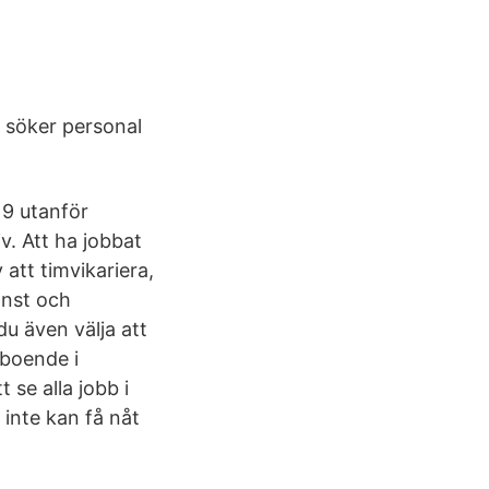
 söker personal
19 utanför
v. Att ha jobbat
 att timvikariera,
änst och
u även välja att
eboende i
 se alla jobb i
 inte kan få nåt