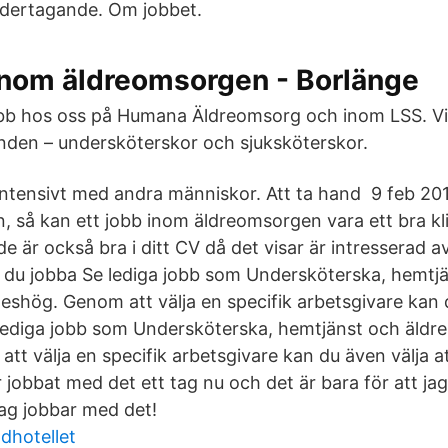
dertagande. Om jobbet.
 inom äldreomsorgen - Borlänge
obb hos oss på Humana Äldreomsorg och inom LSS. Vi
oenden – undersköterskor och sjuksköterskor.
 intensivt med andra människor. Att ta hand 9 feb 20
 så kan ett jobb inom äldreomsorgen vara ett bra kli
e är också bra i ditt CV då det visar är intresserad av
tt du jobba Se lediga jobb som Undersköterska, hemtj
eshög. Genom att välja en specifik arbetsgivare kan d
e lediga jobb som Undersköterska, hemtjänst och äldr
tt välja en specifik arbetsgivare kan du även välja att
jobbat med det ett tag nu och det är bara för att jag
ag jobbar med det!
dhotellet