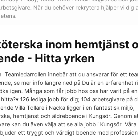
rbetsgivare. När du behöver rekrytera hjälper vi dig a
petens.
öterska inom hemtjänst 
ende - Hitta yrken
n Teamledarrollen innebär att du ansvarar för ett te
ende, se mer info längre ned på Du är en erfarenhet r
ka igen. Många som får jobb hos oss har varit på en i
u hitta?▾ 126 lediga jobb för dig; 104 arbetsgivare på d
de Villa Tollare i Nacka ligger i en fantastisk miljö,
ka, hemtjänst och äldreboende i Kungsör. Genom att
vare kan du även välja att se alla jobb i Kungsör Våra 
juder ett tryggt och värdigt boende med profession