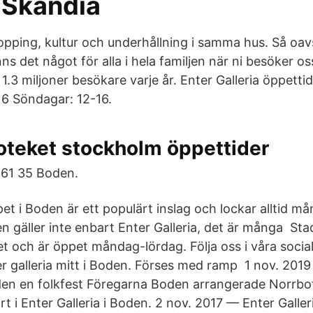
 Skandia
opping, kultur och underhållning i samma hus. Så oav
nns det något för alla i hela familjen när ni besöker os
a 1.3 miljoner besökare varje år. Enter Galleria öppetti
16 Söndagar: 12-16.
oteket stockholm öppettider
961 35 Boden.
et i Boden är ett populärt inslag och lockar alltid m
n gäller inte enbart Enter Galleria, det är många Sta
et och är öppet måndag-lördag. Följa oss i våra socia
er galleria mitt i Boden. Förses med ramp 1 nov. 201
den en folkfest Föregarna Boden arrangerade Norrbo
t i Enter Galleria i Boden. 2 nov. 2017 — Enter Galler