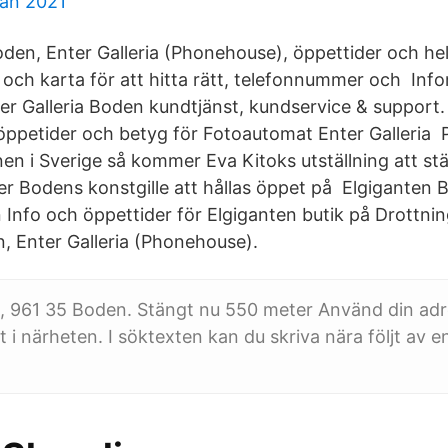
pan 2021
n, Enter Galleria (Phonehouse), öppettider och helg
 och karta för att hitta rätt, telefonnummer och Inf
r Galleria Boden kundtjänst, kundservice & support. 
ppetider och betyg för Fotoautomat Enter Galleria​ 
en i Sverige så kommer Eva Kitoks utställning att stä
er Bodens konstgille att hållas öppet på Elgiganten 
n Info och öppettider för Elgiganten butik på Drottni
, Enter Galleria (Phonehouse).
, 961 35 Boden. Stängt nu 550 meter Använd din adre
t i närheten. I söktexten kan du skriva nära följt av 