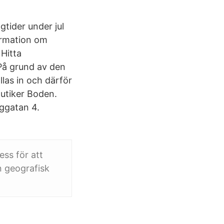
tider under jul
ormation om
Hitta
På grund av den
llas in och därför
Butiker Boden.
nggatan 4.
ss för att
en geografisk