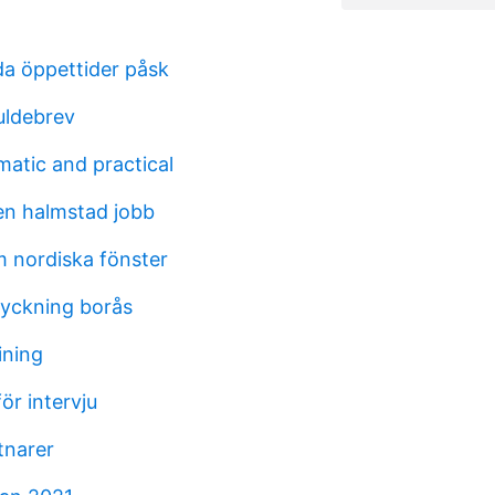
da öppettider påsk
uldebrev
matic and practical
en halmstad jobb
 nordiska fönster
yckning borås
ining
ör intervju
tnarer