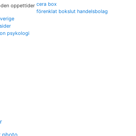
cera box
förenklat bokslut handelsbolag
verige
sider
ion psykologi
r
 photo