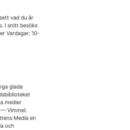
sett vad du är
s. I snitt besöks
der Vardagar: 10-
ånga glada
dsbiblioteket
la medier
9 — Vimmel:
ttens Media en
ia och