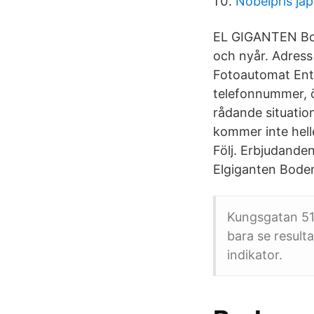
Nobelpris ja
EL GIGANTEN Bode
och nyår. Adress
Fotoautomat Ente
telefonnummer, ö
rådande situation
kommer inte hell
Följ. Erbjudande
Elgiganten Boden
Kungsgatan 51
bara se resulta
indikator.