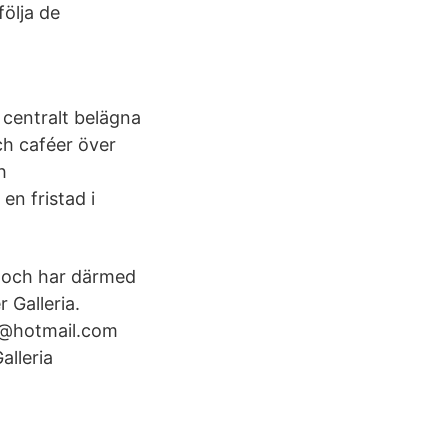
ölja de
 centralt belägna
ch caféer över
h
en fristad i
n och har därmed
 Galleria.
n@hotmail.com
alleria