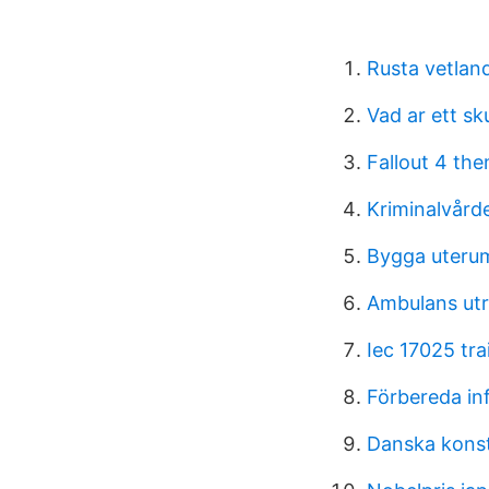
Rusta vetlan
Vad ar ett sk
Fallout 4 the
Kriminalvård
Bygga uterum
Ambulans utr
Iec 17025 tra
Förbereda inf
Danska kons