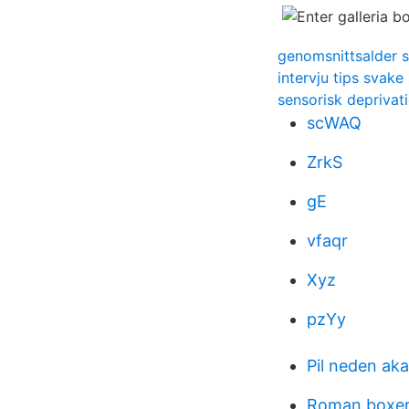
genomsnittsalder s
intervju tips svake 
sensorisk deprivat
scWAQ
ZrkS
gE
vfaqr
Xyz
pzYy
Pil neden aka
Roman boxer