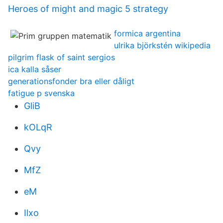
Heroes of might and magic 5 strategy
formica argentina
ulrika björkstén wikipedia
pilgrim flask of saint sergios
ica kalla såser
generationsfonder bra eller dåligt
fatigue p svenska
GliB
kOLqR
Qvy
MfZ
eM
Ilxo