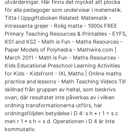
utvärderingar. Här finns det mycket att plocka
för alla pedagoger som undervisar i matematik.
Titta i Uppgiftsboken Related: Matematik -
intressanta grejer - Rolig matte - 1000s FREE
Primary Teaching Resources & Printables - EYFS,
KS1 and KS2 - Math is Fun - Maths Resources -
Paper Models of Polyhedra - Mathwire.com |
March 2011 - Math is Fun - Maths Resources -
Kids Educational Preschool Learning Activities
for Kids - Kidsfront - IXL Maths | Online maths
practice and lessons - Math Teaching Videos Till
skillnad från gruppen av heltal, som beskrivs
ovan, där resultatet inte påverkas av i vilken
ordning transformationerna utförs, har
ordningsföljden betydelse i D 4: s h • r 1 = s c
men r 1 • s h = s d. Operationen i D 4 är inte
kommutativ.